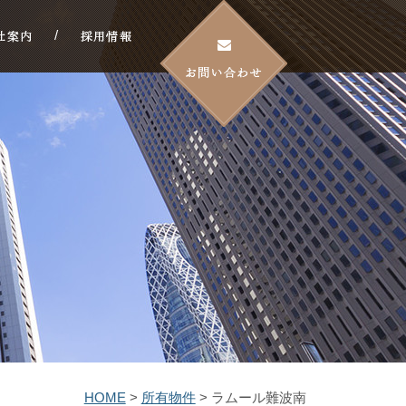
HOME
>
所有物件
>
ラムール難波南